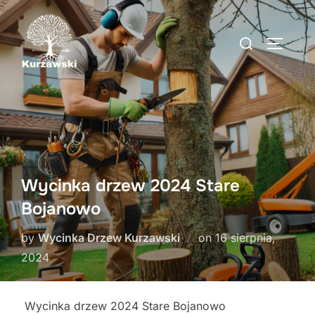
Skip
to
Search
TOGGLE
content
for:
Wycinka drzew 2024 Stare
Bojanowo
Posted
by
Wycinka Drzew Kurzawski
on
16 sierpnia,
on
2024
Wycinka drzew 2024 Stare Bojanowo