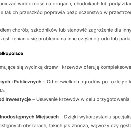
aniczać widoczność na drogach, chodnikach lub podjazdac
ie takich przeszkód poprawia bezpieczeństwo w przestrzeni
łem chorób, szkodników lub stanowić zagrożenie dla innyc
zestrzenianiu się problemu na inne części ogrodu lub park
elkopolsce
ajmujące się wycinką drzew i krzewów oferują kompleksowe 
ch i Publicznych
– Od niewielkich ogrodów po rozległe t
ta.
d Inwestycje
– Usuwanie krzewów w celu przygotowania 
nodostępnych Miejscach
– Dzięki wykorzystaniu specjali
tępnych obszarach, takich jak zbocza, wąwozy czy gęsto 