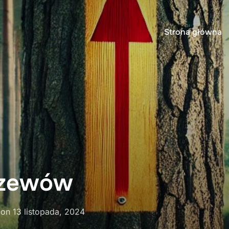
Strona główna
rzewów
Posted
on
13 listopada, 2024
on