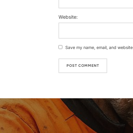
Website:
Save my name, email, and website i
Nawigacja
wpisu