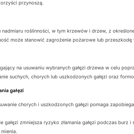
 korzyści przynoszą.
nadmiaru roślinności, w tym krzewów i drzew, z określone
nność może stanowić zagrożenie pożarowe lub przeszkodę 
legający na usuwaniu wybranych gałęzi drzewa w celu popra
nie suchych, chorych lub uszkodzonych gałęzi oraz form
ania gałęzi
suwanie chorych i uszkodzonych gałęzi pomaga zapobiegać 
ie gałęzi zmniejsza ryzyko złamania gałęzi podczas burz i
 mienia.