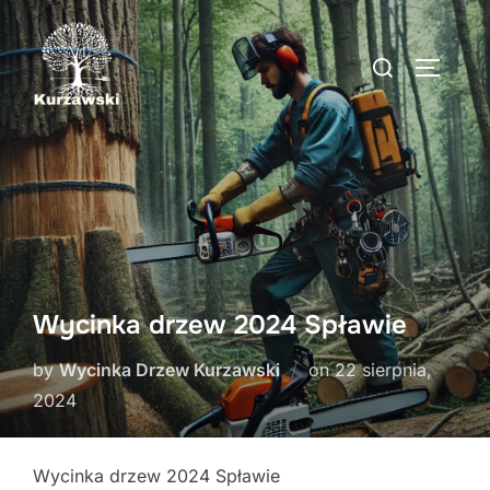
Skip
to
Search
TOGGLE
content
for:
Wycinka drzew 2024 Spławie
Posted
by
Wycinka Drzew Kurzawski
on
22 sierpnia,
on
2024
Wycinka drzew 2024 Spławie