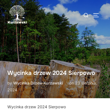
Skip
to
Search
TOGGLE
content
for:
Wycinka drzew 2024 Sierpowo
Posted
by
Wycinka Drzew Kurzawski
on
23 sierpnia,
on
2024
Wycinka drzew 2024 Sierpowo