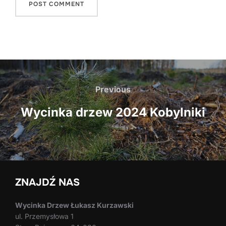
Nawigacja
wpisu
Previous
Previous
Wycinka drzew 2024 Kobylniki
ZNAJDŹ NAS
Wycinka Drzew Łukasz Kurzawski
ul. Przemysłowa 1