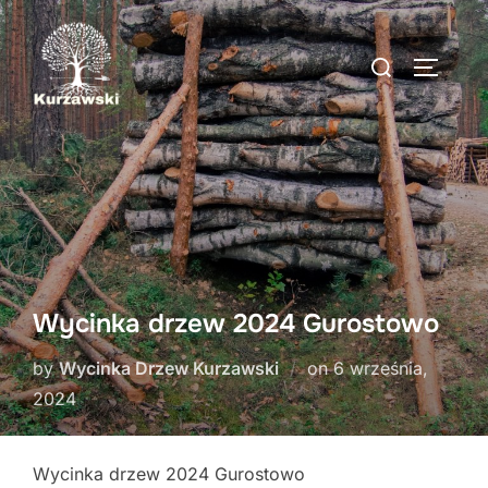
Skip
to
Search
TOGGLE
content
for:
Wycinka drzew 2024 Gurostowo
Posted
by
Wycinka Drzew Kurzawski
on
6 września,
on
2024
Wycinka drzew 2024 Gurostowo