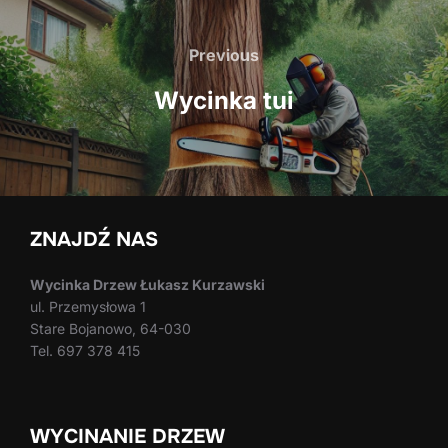
Nawigacja
wpisu
Previous
Previous
Wycinka tui
ZNAJDŹ NAS
Wycinka Drzew Łukasz Kurzawski
ul. Przemysłowa 1
Stare Bojanowo, 64-030
Tel. 697 378 415
WYCINANIE DRZEW