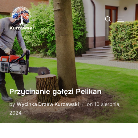
Skip
to
Search
TOGGLE
content
for:
Przycinanie gałęzi Pelikan
Posted
by
Wycinka Drzew Kurzawski
on
10 sierpnia,
on
2024