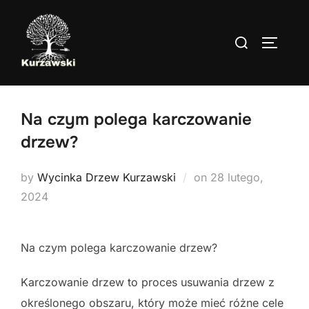
Skip
to
Search
TOGGLE
content
for:
Na czym polega karczowanie
drzew?
Posted
by
Wycinka Drzew Kurzawski
on
28 lutego,
on
2024
Na czym polega karczowanie drzew?
Karczowanie drzew to proces usuwania drzew z
określonego obszaru, który może mieć różne cele