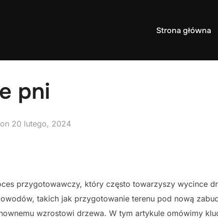
Strona główna
e pni
Posted
on
20 lutego, 2024
on
oces przygotowawczy, który często towarzyszy wycince d
powodów, takich jak przygotowanie terenu pod nową zab
ponownemu wzrostowi drzewa. W tym artykule omówimy klu