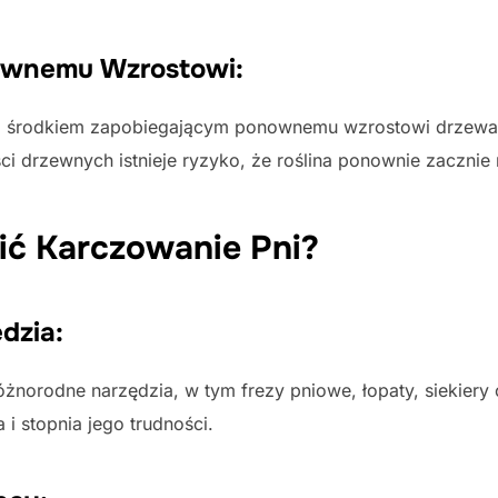
ownemu Wzrostowi:
m środkiem zapobiegającym ponownemu wzrostowi drzewa z
i drzewnych istnieje ryzyko, że roślina ponownie zacznie 
ić Karczowanie Pni?
dzia:
różnorodne narzędzia, w tym frezy pniowe, łopaty, siekiery
 i stopnia jego trudności.