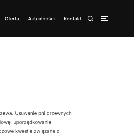
Search
Oferta
Aktualności
Kontakt
TOGGLE S
for:
rzewa. Usuwanie pni drzewnych
udowę, uporządkowanie
czowe kwestie związane z