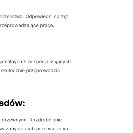
eczeństwa. Odpowiedni sprzęt
przeprowadzające prace.
onalnych firm specjalizujących
y skutecznie przeprowadzić
padów:
i drzewnymi. Rozdrobnienie
oważony sposób przetwarzania